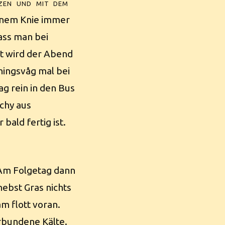
zen und mit dem
einem Knie immer
dass man bei
t wird der Abend
ningsvåg mal bei
 rein in den Bus
chy aus
bald fertig ist.
 Am Folgetag dann
nebst Gras nichts
m flott voran.
rbundene Kälte.