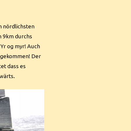
 nördlichsten
nn 9km durchs
 Yr og myr! Auch
 angekommen! Der
et dass es
wärts.