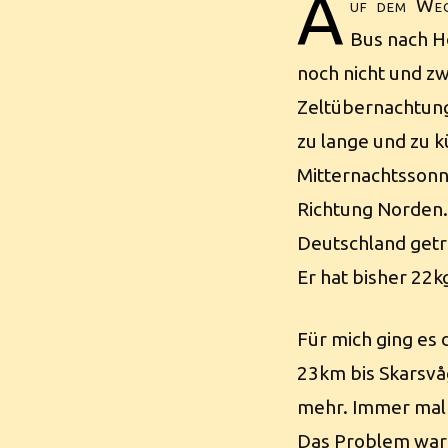
A
uf dem Weg
Bus nach H
noch nicht und zw
Zeltübernachtung
zu lange und zu k
Mitternachtsson
Richtung Norden.
Deutschland getrof
Er hat bisher 22
Für mich ging es
23km bis Skarsvåg
mehr. Immer mal w
Das Problem war 