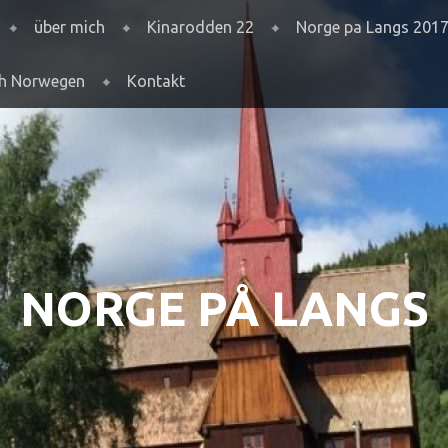
über mich
Kinarodden 22
Norge pa Langs 201
ch Norwegen
Kontakt
NORGE PÅ LANGS