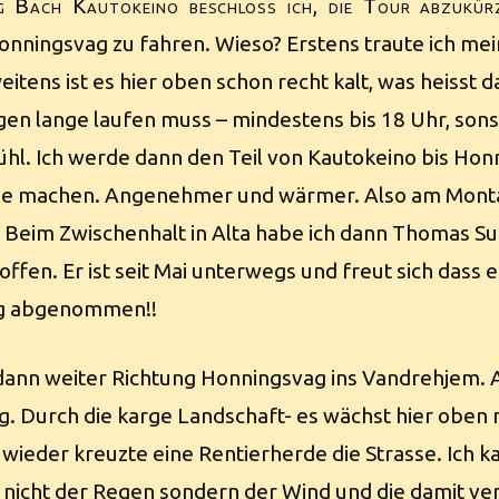
 Bach Kautokeino beschloss ich, die Tour abzukür
onningsvag zu fahren. Wieso? Erstens traute ich m
eitens ist es hier oben schon recht kalt, was heisst 
en lange laufen muss – mindestens bis 18 Uhr, sons
ühl. Ich werde dann den Teil von Kautokeino bis Hon
ne machen. Angenehmer und wärmer. Also am Montag
 Beim Zwischenhalt in Alta habe ich dann Thomas Su
fen. Er ist seit Mai unterwegs und freut sich dass er 
kg abgenommen!!
 dann weiter Richtung Honningsvag ins Vandrehjem.
. Durch die karge Landschaft- es wächst hier oben 
ieder kreuzte eine Rentierherde die Strasse. Ich ka
nicht der Regen sondern der Wind und die damit ve