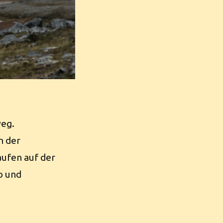
weg.
n der
aufen auf der
no und