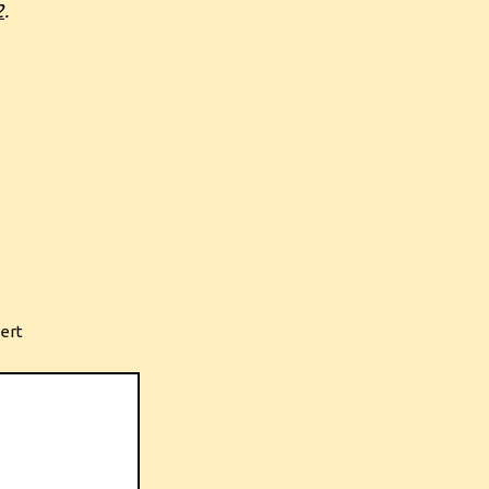
2
.
ert