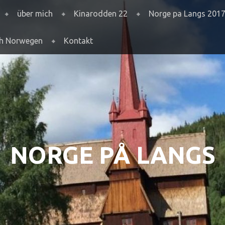
über mich
Kinarodden 22
Norge pa Langs 201
ch Norwegen
Kontakt
NORGE PÅ LANGS