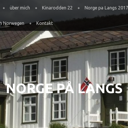
über mich
Kinarodden 22
Norge pa Langs 201
ch Norwegen
Kontakt
NORGE PÅ LANGS