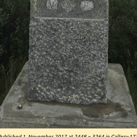
Published
1. November 2017
at
2448 × 3264
in
Gallery-17